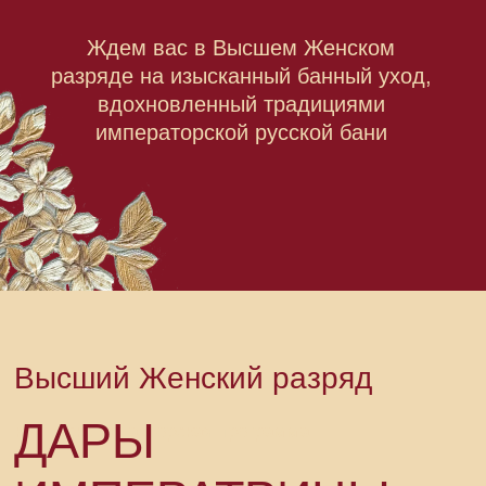
Высший Женский разряд
ДАРЫ
комплексная авторская программа
ИМПЕРАТРИЦЫ
серия уходов
Дары императрицы
Данная программа сочетает:
• традиционное банное прогревание
• натуральный уход за кожей
• глубокое очищение • расслабляющий массаж
• восстановление и питание кожи