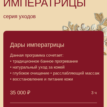
35 000 ₽
3 ч
Секрет молодости
Императрицы
Уход за телом и лицом + обертывание
22 000 ₽
2 ч
Молодая Императрица
Антицеллюлитный уход + обертывание
15 000 ₽
1 ч
19 000 ₽
1,5 ч
Сияй, Императрица
Уход за кожей головы и лица