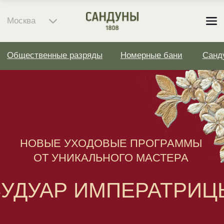
LET'S GO!
Москва
Общественные разряды
Номерные бани
Сандуны «Восток»
Лавк
НОВЫЕ УХОДОВЫЕ ПРОГРАММЫ
ОТ УНИКАЛЬНОГО МАСТЕРА
БУДУАР ИМПЕРАТРИЦЫ
Ждем вас в Высшем Женском
разряде на изысканный банный уход,
вдохновленный традициями
императорской русской бани