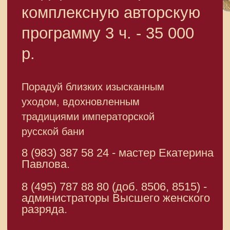
Бонусная программа
СОУТ
Перечень рекомендуемых
мероприятий
Правила пользования
Сандуновские бани
в Книге рекордов России
общественной баней
Подпишитесь на наши новости и узнавайте
первыми о новинках и акциях.
Подписаться
Нажимая «Подписаться», я соглашаюсь с условиями
Политики конфиденциальности
Russian
Политика конфиденциальности
Карта сайта
Сандуны, 2026