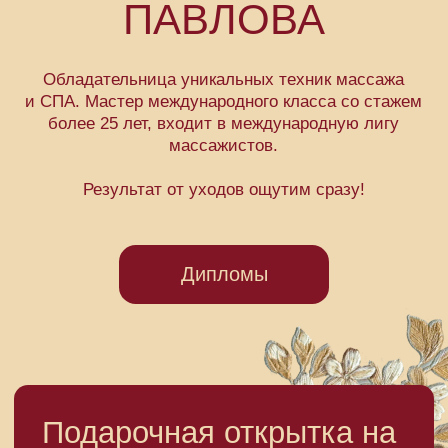
Общественные разряды
Номерные бани
Высший мужской разряд
Лукоморье (до 4 чел.)
Второй высший мужской
Купеческий (до 4 чел.)
разряд
Кандарья (до 4 чел.)
Первый мужской разряд
Советский (до 4 чел.)
Мужской разряд «Комфорт+»
Садко (до 6 чел.)
Высший женский разряд
Римский (до 6 чел.)
Камчатка (до 10 чел.)
Байкал (до 10 чел.)
О Сандунах
«Сандуны Восток»
Банные услуги
История Сандунов
Новости
Лавка Сандунов
Акции
«Ресторан в простынях»
Вакансии
Прачечная и чистка
Вопросы и ответы
обуви
Контакты
Экскурсии
Франшиза и консалтинг
Газета «Сандуны»