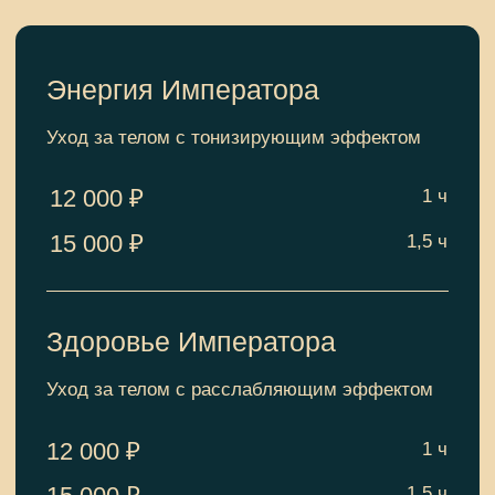
Результат от уходов ощутим сразу!
Дипломы
Подарочная открытка на
комплексную авторскую
программу 3 ч. - 35 000
р.
Порадуй близких изысканным
уходом, вдохновленным
традициями императорской
русской бани
8 (983) 387 58 24 - мастер Екатерина
Павлова.