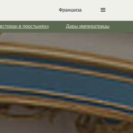
Франшиза
Франшиза
Ресторан в простынях»
Дары императрицы
есторан в простынях»
Дары императрицы