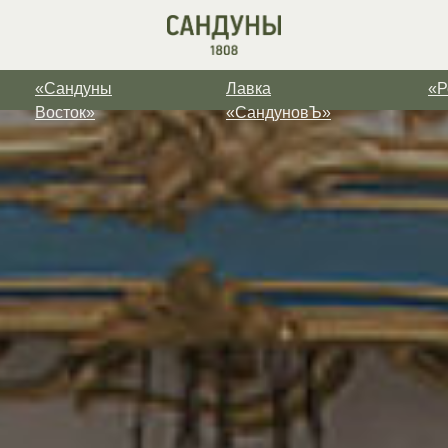
«Сандуны
Лавка
«
«Сандуны
Лавка
«Р
Восток»
«СандуновЪ»
Восток»
«СандуновЪ»